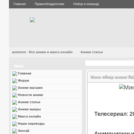
Главная
Правообладателям
Набор в команду
animetut - Все аниме и манга онлайн
Аниме статьи
Меню
Главная
Мини обзор аниме RahX
Форум
Аниме магазин
Новости аниме
Аниме статьи
Аниме жанры
Телесериал: 2
Манга онлайн
Наши переводы
Хентай
Анимационные