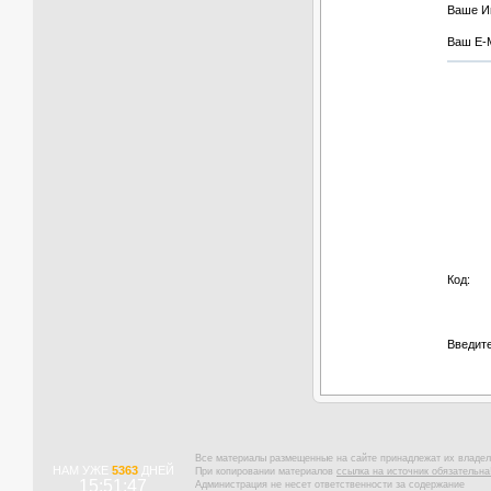
Ваше И
Ваш E-M
Код:
Введите
Все материалы размещенные на сайте принадлежат их владел
НАМ УЖЕ
5363
ДНЕЙ
При копировании материалов
ссылка на источник обязательна
15:51:48
Администрация не несет ответственности за содержание