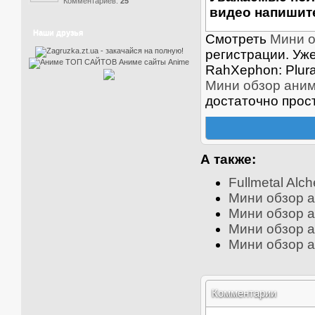
Комментариев:
25
видео напишите
Наши друзья
Смотреть
Мини о
регистрации. Уж
RahXephon: Plura
Мини обзор аниме
достаточно прос
А также:
Fullmetal Alc
Мини обзор ан
Мини обзор а
Мини обзор ан
Мини обзор ан
Комментарии