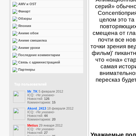
AMV и OST
серий» обычно 
Фанарт
Concentioпри
целом это та
Обзоры
повторяющих
Япония
смещена от гла
Аниме обои
почти все но
Аниме смешилка
точки зрения ве
Аниме уроки
фильм)' пикантн
Последние комментарии
что «она» ста
Связь с администрацией
самая истори
Партнеры
внимательной
пересказ буде
Top пользователей
Mr_TK
5 февраля 2012
ICQ:
-Не указано-
Новостей:
126
Комментариев:
15
Akord_2413
18 февраля 2012
ICQ:
-Не указано-
Новостей:
44
Комментариев:
20
Metius
29 января 2012
ICQ:
-Не указано-
Новостей:
27
Уважаемые пол