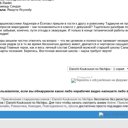
 Eladiel
амацу Синдзи
ала:
Ямаути Ясунобу
ршеклассники Хидэнори и Ёситакэ пришли в гости к другу и ровеснику Тадакуни не пр
опросов мироздания – как познакомиться в классе с девушкой? Тщательно разобрав п
е забывая, конечно, пути отхода и эвакуации. И только в конце титанической работы 
медия!
торы решили честно ответить на вопрос – что же целиком и полностью занимает неок
овсем рядом (и в то же время бесконечно далеко) живет, двигается и чертовски смущ
вид! Главные герои, как и весь личный состав Северной мужской старшей школы Сана
карты познания. Берегись, Восточная женская школа – наука требует жертв!
Ответов 0
льзователи, если вы обнаружили какое либо нерабочее видео напишите либо в
: Приключения старшеклассников / Danshi Koukousei no Nichijou
бесплатно без регистр
в / Danshi Koukousei no Nichijou. Для того чтобы начать смотреть аниме
Anime: Приклю
онлайн
,
Романтика
,
Комедия
,
Повседневность
,
Школа
достаточно просто под видео пл
Дата: 2-04-2012,