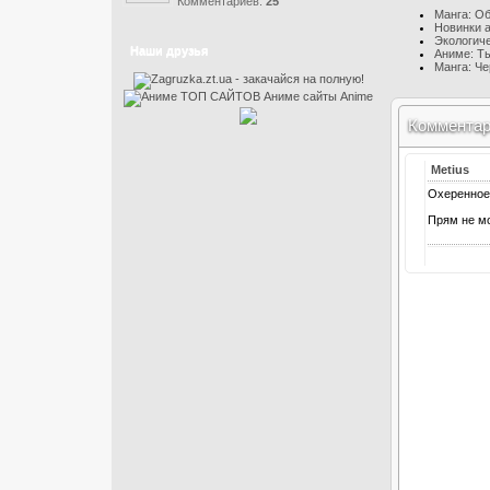
Комментариев:
25
Манга: Об
Новинки 
Экологич
Наши друзья
Аниме: Ты 
Манга: Че
Коммента
Metius
Охеренное
Прям не мо