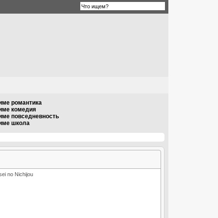
име романтика
име комедия
име повседневность
ниме школа