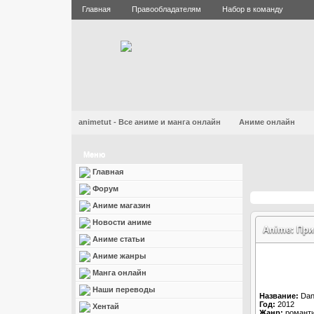
Главная
Правообладателям
Набор в команду
animetut - Все аниме и манга онлайн
Аниме онлайн
Меню
Главная
Форум
Аниме магазин
Новости аниме
Anime: При
Аниме статьи
Аниме жанры
Манга онлайн
Наши переводы
Название:
Dans
Год:
2012
Хентай
Жанр:
романти