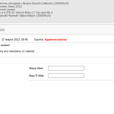
итель негодяев / Akutou Danshi Collection (2005/RUS)
аниме Зимы 2012
еское аниме
и я [ТВ-2] / Kimi to Boku 2 / You and Me 2
рныйхЧерный / BlackxBlack (2008/RUS)
рии
17 марта 2012 18:45
Группа:
Администратор
 аниме!
гу его смотреть от смеха!
Ваше Имя:
Ваш E-Mail: