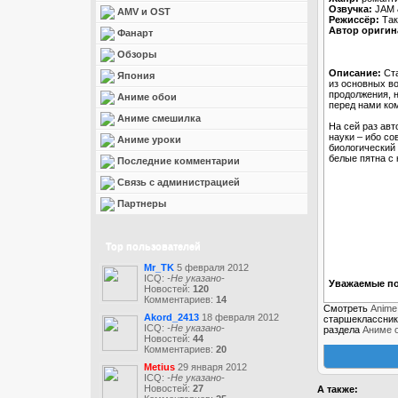
Озвучка:
JAM &
AMV и OST
Режиссёр:
Так
Автор оригин
Фанарт
Обзоры
Описание:
Ста
Япония
из основных в
продолжения, н
Аниме обои
перед нами ко
Аниме смешилка
На сей раз ав
науки – ибо с
Аниме уроки
биологический 
белые пятна с 
Последние комментарии
Связь с администрацией
Партнеры
Top пользователей
Mr_TK
5 февраля 2012
ICQ:
-Не указано-
Уважаемые по
Новостей:
120
Комментариев:
14
Смотреть
Anime
Akord_2413
18 февраля 2012
старшекласснико
ICQ:
-Не указано-
раздела
Аниме 
Новостей:
44
Комментариев:
20
Metius
29 января 2012
ICQ:
-Не указано-
Новостей:
27
А также: