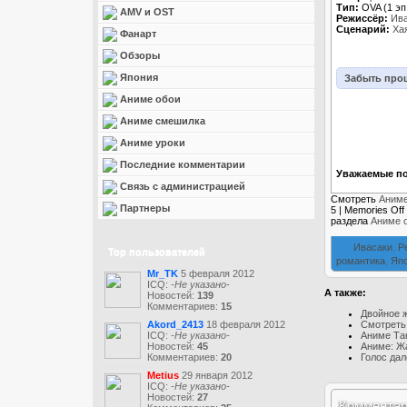
Тип:
OVA (1 эп.
AMV и OST
Режиссёр:
Ива
Сценарий:
Ха
Фанарт
Обзоры
Япония
Забыть про
Аниме обои
Аниме смешилка
Аниме уроки
Последние комментарии
Уважаемые по
Связь с администрацией
Смотреть
Аниме
Партнеры
5 | Memories Of
раздела
Аниме 
Ивасаки
,
Р
Top пользователей
романтика
,
Яп
Mr_TK
5 февраля 2012
ICQ:
-Не указано-
А также:
Новостей:
139
Комментариев:
15
Двойное ж
Смотреть
Akord_2413
18 февраля 2012
Аниме Тан
ICQ:
-Не указано-
Аниме: Жа
Новостей:
45
Голос дале
Комментариев:
20
Metius
29 января 2012
ICQ:
-Не указано-
Новостей:
27
Коммента