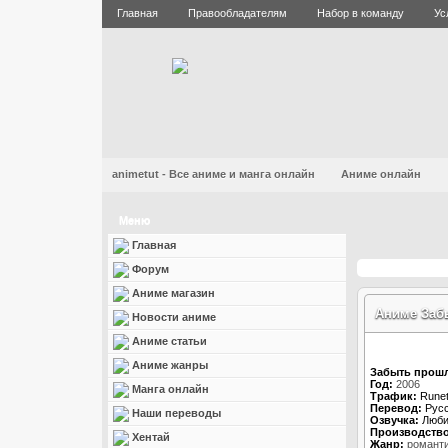
Главная
Правообладателям
Набор в команду
Ус
animetut - Все аниме и манга онлайн
Аниме онлайн
Меню
Главная
Форум
Аниме магазин
Аниме Забы
Новости аниме
Аниме статьи
Аниме жанры
Забыть прошл
Год:
2006
Манга онлайн
Трафик:
Rune
Перевод:
Русс
Наши переводы
Озвучка:
Люби
Производство
Хентай
Жанр:
романт