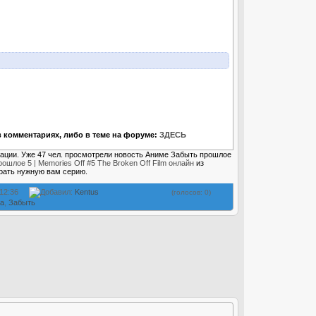
 комментариях, либо в теме на форуме:
ЗДЕСЬ
рации. Уже 47 чел. просмотрели новость Аниме Забыть прошлое
ошлое 5 | Memories Off #5 The Broken Off Film онлайн
из
рать нужную вам серию.
 12:36
Добавил:
Kentus
(голосов: 0)
а
,
Забыть