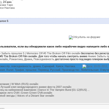
), 24 мин.
саки Таро
яси Наотака
шлое 5
льзователи, если вы обнаружили какое либо нерабочее видео напишите либо в
 Забыть прошлое 5 | Memories Off #5 The Broken Off Film онлайн
бесплатно без регист
f #5 The Broken Off Film онлайн. Для того чтобы начать смотреть аниме
Аниме Забыть пр
онлайн
,
Романтика
,
Драма
,
Повседневность
достаточно просто под видео плеером выб
ежиссёр
,
повседневность
,
драма
,
Сценарий
,
Хаяси
,
Наотака
,
Дата: 10-01-2012,
ония
,
Runet
,
Трафик
,
прошлое
,
Перевод
,
Русский
,
Производство
,
Любительская
,
Озвучк
елание | W Wish (RUS) онлайн
 Лучший клип международного аниме-феста 2007 онлайн
ец на набережной вампиров | Dance In The Vampire Bund [01-12|RUS] ...
ркое лето OVA \ Green Green OVA онлайн
кой звезды | Voices of a Distant Star онлайн
рии