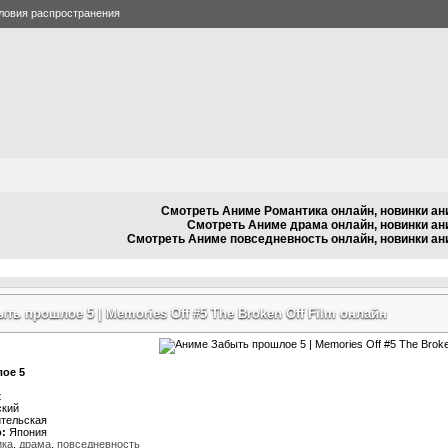
ловия распространения
Смотреть Аниме Романтика онлайн, новинки ан
Смотреть Аниме драма онлайн, новинки а
Смотреть Аниме повседневность онлайн, новинки ан
ть прошлое 5 | Memories Off #5 The Broken Off Film онлайн
ое 5
t
кий
тельская
:
Япония
ика
,
драма
,
повседневность