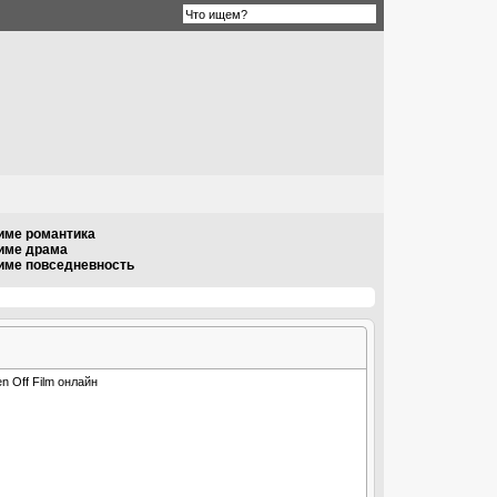
име романтика
ниме драма
име повседневность