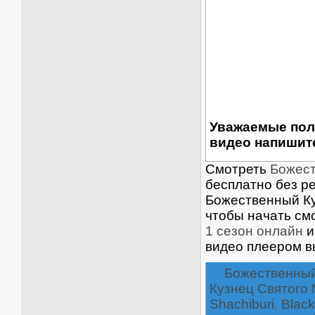
Уважаемые пол
видео напишите
Смотреть
Божест
бесплатно без ре
Божественный Куз
чтобы начать см
1 сезон онлайн
и
видео плеером в
Божественный
Кузнец Святого
Shachiburi
,
Black