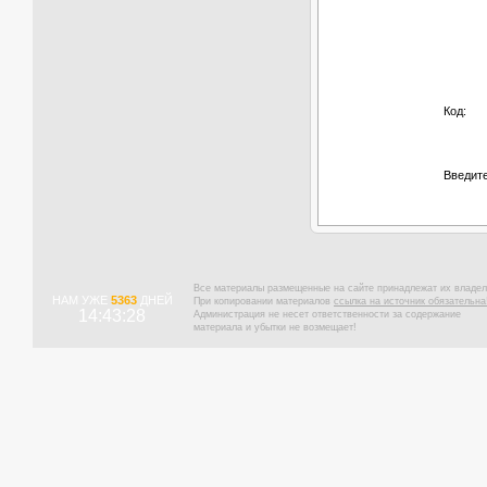
Код:
Введите
Все материалы размещенные на сайте принадлежат их владел
НАМ УЖЕ
5363
ДНЕЙ
При копировании материалов
ссылка на источник обязательна
14:43:29
Администрация не несет ответственности за содержание
материала и убытки не возмещает!