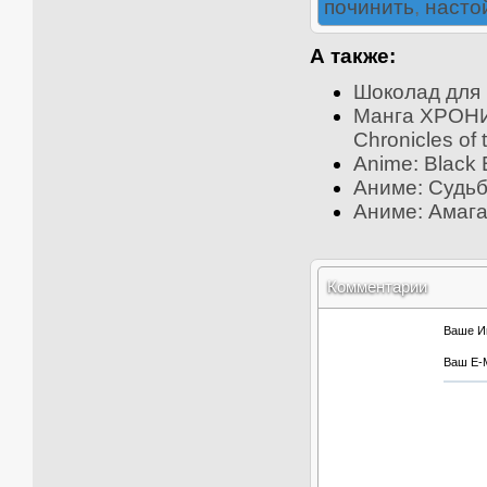
починить
,
насто
А также:
Шоколад для
Манга ХРОНИ
Chronicles of t
Anime: Black 
Аниме: Судьба
Аниме: Амага
Комментарии
Ваше И
Ваш E-M