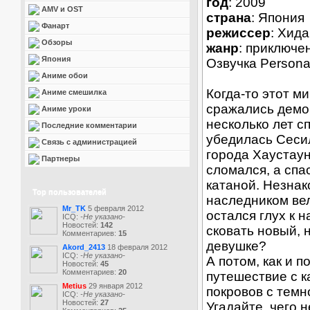
год
: 2009
AMV и OST
страна
: Япония
Фанарт
режиссер
: Хид
Обзоры
жанр
: приключе
Япония
Озвучка Person
Аниме обои
Когда-то этот м
Аниме смешилка
сражались демо
Аниме уроки
несколько лет с
Последние комментарии
убедилась Сесил
Связь с администрацией
города Хаустау
Партнеры
сломался, а сп
катаной. Незнак
Top пользователей
наследником вел
Mr_TK
5 февраля 2012
остался глух к 
ICQ:
-Не указано-
Новостей:
142
сковать новый, 
Комментариев:
15
девушке?
Akord_2413
18 февраля 2012
ICQ:
-Не указано-
А потом, как и 
Новостей:
45
Комментариев:
20
путешествие с к
Metius
29 января 2012
покровов с темн
ICQ:
-Не указано-
Новостей:
27
Угадайте, чего н