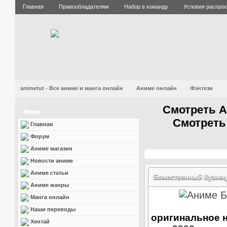
Главная
Правообладателям
Набор в команду
Условия распро
animetut - Все аниме и манга онлайн
Аниме онлайн
Фэнтези
Смотреть А
Меню
Смотреть
Главная
Форум
Аниме магазин
Новости аниме
Аниме статьи
Божественный Кузнец 
Аниме жанры
Манга онлайн
Наши переводы
оригинальное 
Хентай