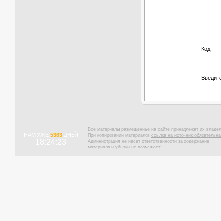
Код:
Введите
Все материалы размещенные на сайте принадлежат их владел
НАМ УЖЕ
5363
ДНЕЙ
При копировании материалов
ссылка на источник обязательна
18:24:24
Администрация не несет ответственности за содержание
материала и убытки не возмещает!