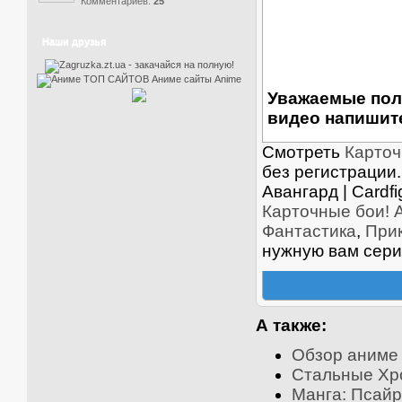
Комментариев:
25
Наши друзья
Уважаемые пол
видео напишите
Смотреть
Карточ
без регистрации.
Авангард | Cardf
Карточные бои! Ав
Фантастика
,
При
нужную вам сери
А также:
Обзор аниме
Стальные Хро
Манга: Псайр