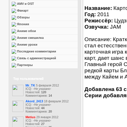
AMV и OST
Название:
Карто
Фанарт
Год:
2011
Обзоры
Режиссёр:
Цудз
Япония
Озвучка:
JAM
Аниме обои
Аниме смешилка
Описание: Кратк
стал естесствен
Аниме уроки
карточная игра 
Последние комментарии
карт, дает шанс 
Связь с администрацией
Главный герой С
Партнеры
редкой карты Бл
между Кайем и А
Top пользователей
Mr_TK
5 февраля 2012
Добавлена 63 
ICQ:
-Не указано-
Новостей:
120
Серии добавля
Комментариев:
14
Akord_2413
18 февраля 2012
ICQ:
-Не указано-
Новостей:
44
Комментариев:
20
Metius
29 января 2012
ICQ:
-Не указано-
Новостей:
27