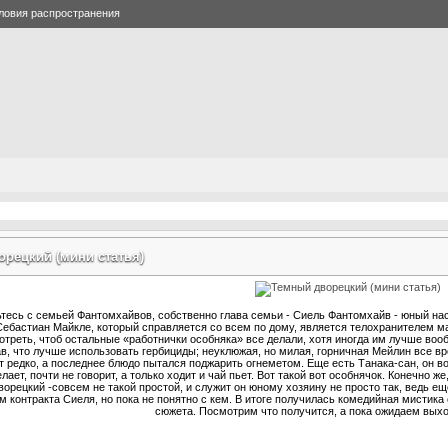
ловия распространения
рецкий (мини статья)
тесь с семьей Фантомхайвов, собственно глава семьи - Сиель Фантомхайв - юный насл
Себастиан Майкле, который справляется со всем по дому, является телохранителем ма
отреть, чтоб остальные «работнички особняка» все делали, хотя иногда им лучше вооб
в, что лучше использовать гербициды; неуклюжая, но милая, горничная Мейлин все вр
т редко, а последнее блюдо пытался поджарить огнеметом. Еще есть Танака-сан, он в
елает, почти не говорит, а только ходит и чай пьет. Вот такой вот особнячок. Конечно ж
ворецкий -совсем не такой простой, и служит он юному хозяину не просто так, ведь е
 контракта Сиеля, но пока не понятно с кем. В итоге получилась комедийная мистика
сюжета. Посмотрим что получится, а пока ожидаем выхо