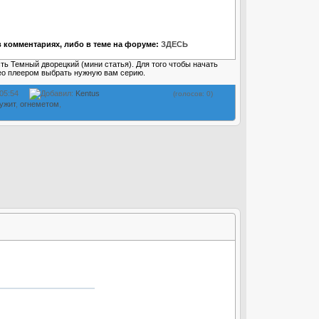
 комментариях, либо в теме на форуме:
ЗДЕСЬ
ть Темный дворецкий (мини статья). Для того чтобы начать
ео плеером выбрать нужную вам серию.
 05:54
Добавил:
Kentus
(голосов: 0)
ужит
,
огнеметом
,