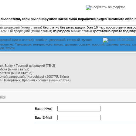
льзователи, если вы обнаружили какое либо нерабочее видео напишите либо в
й дворецкий (мини статья)
бесплатно без регистрации. Уже 16 чел. просмотрели новос
е
Темный дворецкий (мини статья)
из раздела
Аниме статьи
достаточно просто под вид
рецкий (мини статья)
,
вообще
,
дворецкий
,
который
,
лучше
,
Дата: 15-03-2012,
вероятно
,
Танакасан
,
интересного
,
много
,
дальше
,
совсем
,
простой
,
хозяину
,
юному
,
сл
ало
,
почти
ack Butler / Темный дворецкий [ТВ-2]
ьбом (мини статья)
Хаттин (мини статья)
рный дворецкий / Kuroshitsuji (2007/RUS)(un)
а Немертвых: Красная хроника (мини статья)
рии
Ваше Имя:
Ваш E-Mail: