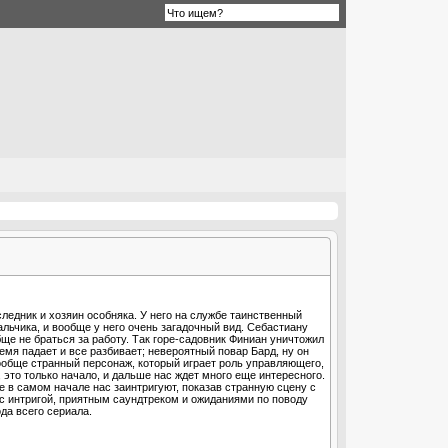
едник и хозяин особняка. У него на службе таинственный
льчика, и вообще у него очень загадочный вид. Себастиану
ще не браться за работу. Так горе-садовник Финиан уничтожил
емя падает и все разбивает; невероятный повар Бард, ну он
ообще странный персонаж, который играет роль управляющего,
е, это только начало, и дальше нас ждет много еще интересного.
ще в самом начале нас заинтригуют, показав странную сцену с
 с интригой, приятным саундтреком и ожиданиями по поводу
да всего сериала.