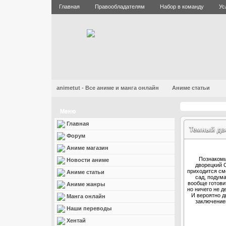
Главная
Правообладателям
Набор в команду
Ус
animetut - Все аниме и манга онлайн
Аниме статьи
Меню
Главная
Темный дво
Форум
Аниме магазин
Познакомь
Новости аниме
дворецкий 
приходится см
Аниме статьи
сад, подума
вообще готови
Аниме жанры
но ничего не д
И вероятно д
Манга онлайн
заключением
Наши переводы
Хентай