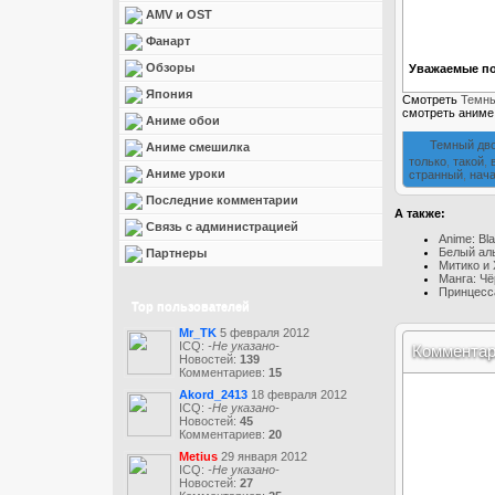
AMV и OST
Фанарт
Обзоры
Уважаемые по
Япония
Смотреть
Темны
смотреть аним
Аниме обои
Темный дво
Аниме смешилка
только
,
такой
,
Аниме уроки
странный
,
нач
Последние комментарии
А также:
Связь с администрацией
Anime: Bl
Белый ал
Партнеры
Митико и 
Манга: Чё
Принцесс
Top пользователей
Mr_TK
5 февраля 2012
ICQ:
-Не указано-
Коммента
Новостей:
139
Комментариев:
15
Akord_2413
18 февраля 2012
ICQ:
-Не указано-
Новостей:
45
Комментариев:
20
Metius
29 января 2012
ICQ:
-Не указано-
Новостей:
27