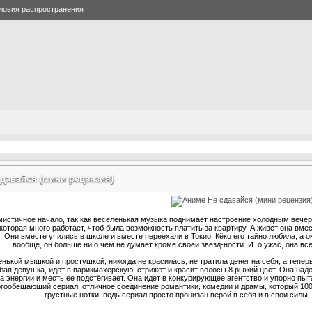
ловия распространения
давайся (мини рецензия)
истичное начало, так как веселенькая музыка поднимает настроение холодным вечер
которая много работает, чтоб была возможность платить за квартиру. А живет она вм
 Они вместе учились в школе и вместе переехали в Токио. Кёко его тайно любила, а о
вообще, он больше ни о чем не думает кроме своей звезд-ности. И. о ужас, она в
нькой мышкой и простушкой, никогда не красилась, не тратила денег на себя, а тепер
юбая девушка, идет в парикмахерскую, стрижет и красит волосы 8 рыжий цвет. Она над
а энергии и месть ее подстёгивает. Она идет в конкурирующее агентство и упорно пы
гообещающий сериал, отличное соединение романтики, комедии и драмы, который 100
грустные нотки, ведь сериал просто пронизан верой в себя и в свои силы