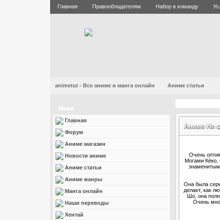
Главная
Правообладателям
Набор в команду
Ус
animetut - Все аниме и манга онлайн
Аниме статьи
Меню
Главная
Аниме Не с
Форум
Аниме магазин
Очень оптим
Новости аниме
Могами Кёко, 
знаменитым.
Аниме статьи
Аниме жанры
Она была сере
делает, как л
Манга онлайн
Шо, она полн
Очень мно
Наши переводы
Хентай