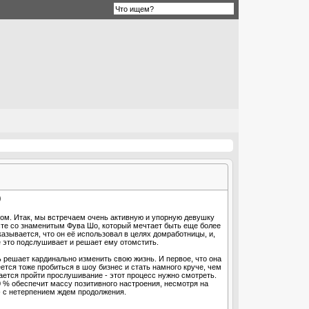
ом. Итак, мы встречаем очень активную и упорную девушку
есте со знаменитым Фува Шо, который мечтает быть еще более
казывается, что он её использовал в целях домработницы, и,
сё это подслушивает и решает ему отомстить.
ь решает кардинально изменить свою жизнь. И первое, что она
еется тоже пробиться в шоу бизнес и стать намного круче, чем
тается пройти прослушивание - этот процесс нужно смотреть.
 % обеспечит массу позитивного настроения, несмотря на
 - с нетерпением ждем продолжения.