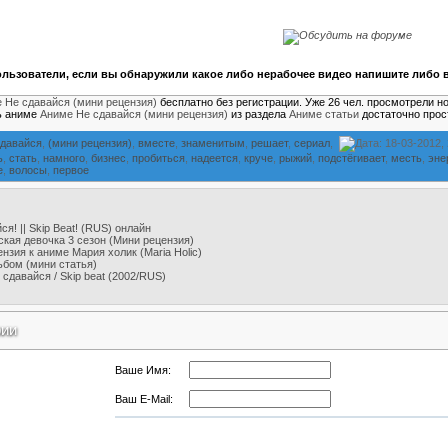
льзователи, если вы обнаружили какое либо нерабочее видео напишите либо в
 Не сдавайся (мини рецензия)
бесплатно без регистрации. Уже 26 чел. просмотрели н
ь аниме
Аниме Не сдавайся (мини рецензия)
из раздела
Аниме статьи
достаточно прос
сдавайся
,
(мини рецензия)
,
вместе
,
знаменитым
,
решает
,
сериал
,
Дата: 18-03-2012,
ь
,
стать
,
намного
,
бизнес
,
пробиться
,
надеется
,
круче
,
рыжий
,
подстёгивает
,
месть
,
эне
е
,
волосы
,
первое
ся! || Skip Beat! (RUS) онлайн
кая девочка 3 сезон (Мини рецензия)
нзия к аниме Мария холик (Maria Holic)
ьбом (мини статья)
 сдавайся / Skip beat (2002/RUS)
рии
Ваше Имя:
Ваш E-Mail: