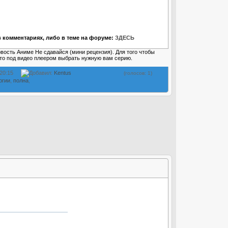
 комментариях, либо в теме на форуме:
ЗДЕСЬ
овость Аниме Не сдавайся (мини рецензия). Для того чтобы
то под видео плеером выбрать нужную вам серию.
 20:15
Добавил:
Kentus
(голосов: 1)
ргии
,
полна
,