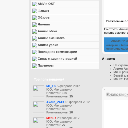
AMV и OST
Фанарт
Обзоры
Уважаемые по
Япония
Смотреть
Аниме
Аниме обои
начать смотрет
Аниме смешилка
Аниме Не 
Аниме уроки
который
,
Очен
конкурирующе
Последние комментарии
Связь с администрацией
А также:
Не сдавай
Партнеры
Аниме Адс
Мини реце
Белый ал
Манга: Не
Top пользователей
Mr_TK
5 февраля 2012
ICQ:
-Не указано-
Новостей:
139
Коммента
Комментариев:
15
Akord_2413
18 февраля 2012
ICQ:
-Не указано-
Новостей:
45
Комментариев:
20
Metius
29 января 2012
ICQ:
-Не указано-
Новостей:
27