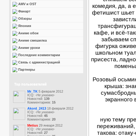
AMV и OST
комедия, да, а
Фанарт
фетишист шьет 
завистл
Обзоры
трансфигураци
Япония
кафе, и всё-та
Аниме обои
забываем сп
Аниме смешилка
фигурка оживет
Аниме уроки
школьном туале
Последние комментарии
присеста, ладн
Связь с администрацией
поменьш
Партнеры
Розовый осьмин
Top пользователей
крыша: зна
Mr_TK
5 февраля 2012
сумасбродны
ICQ:
-Не указано-
экранного 
Новостей:
139
Комментариев:
15
Akord_2413
18 февраля 2012
ICQ:
-Не указано-
Новостей:
45
ную тему пр
Комментариев:
20
переживаний,
Metius
29 января 2012
ICQ:
-Не указано-
такова: отаку
Новостей:
27