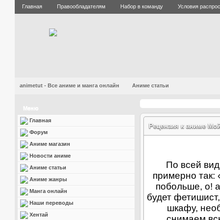
Главная
Правообладателям
Набор в команду
Условия распро
animetut - Все аниме и манга онлайн
Аниме статьи
Меню
Главная
Рецензия к аниме Мо
Форум
Аниме магазин
Новости аниме
По всей ви
Аниме статьи
примерно так: 
Аниме жанры
побольше, о! а
Манга онлайн
будет фетишист,
Наши переводы
шкафу, нео
Хентай
снимаем всю