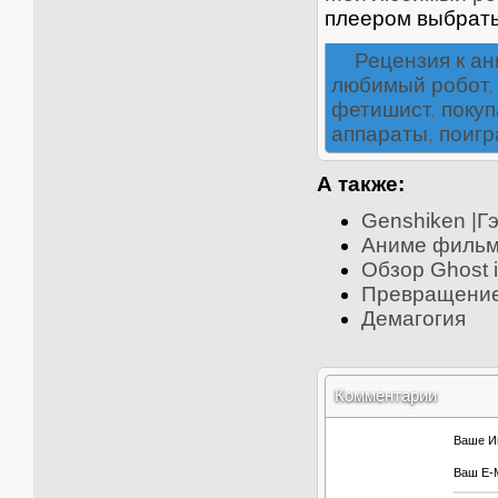
плеером выбрать
Рецензия к а
любимый робот
фетишист
,
покуп
аппараты
,
поигр
А также:
Genshiken |Г
Аниме фильмы
Обзор Ghost i
Превращение 
Демагогия
Комментарии
Ваше И
Ваш E-M