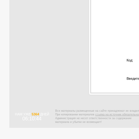
Код:
Введите
Все материалы размещенные на сайте принадлежат их владел
НАМ УЖЕ
5364
ДНЕЙ
При копировании материалов
ссылка на источник обязательна
06:10:45
Администрация не несет ответственности за содержание
материала и убытки не возмещает!