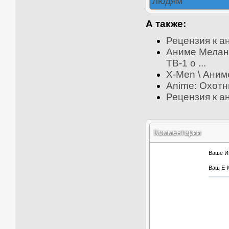
людям
А также:
Рецензия к а
Аниме Меланх
ТВ-1 о ...
X-Men \ Аним
Anime: Охотни
Рецензия к а
Комментарии
Ваше И
Ваш E-M