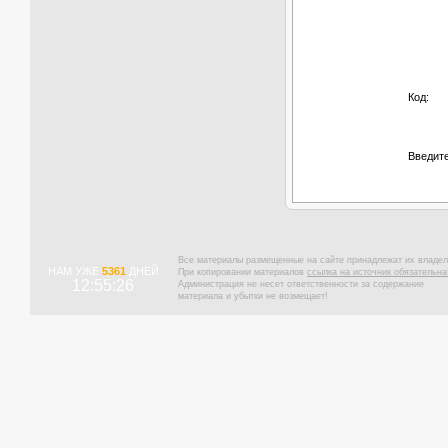
Код:
Введите
Все материалы размещенные на сайте принадлежат их владел
НАМ УЖЕ
5361
ДНЕЙ
При копировании материалов
ссылка на источник обязательна
12:55:27
Администрация не несет ответственности за содержание
материала и убытки не возмещает!