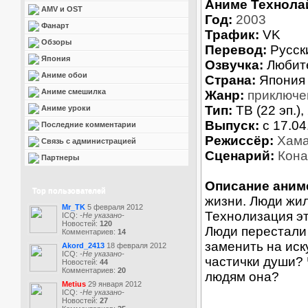
Аниме Технола
AMV и OST
Год:
2003
Фанарт
Трафик:
VK
Обзоры
Перевод:
Русск
Япония
Озвучка:
Любит
Аниме обои
Страна:
Япония
Аниме смешилка
Жанр:
приключе
Тип:
ТВ (22 эп.),
Аниме уроки
Выпуск:
c 17.04
Последние комментарии
Режиссёр:
Хама
Связь с администрацией
Сценарий:
Кона
Партнеры
Описание аним
Top пользователей
жизни. Люди жил
Mr_TK
5 февраля 2012
Технолизация эт
ICQ:
-Не указано-
Новостей:
120
Люди перестали 
Комментариев:
14
заменить на иск
Akord_2413
18 февраля 2012
ICQ:
-Не указано-
частички души? 
Новостей:
44
Комментариев:
20
людям она?
Metius
29 января 2012
ICQ:
-Не указано-
Новостей:
27