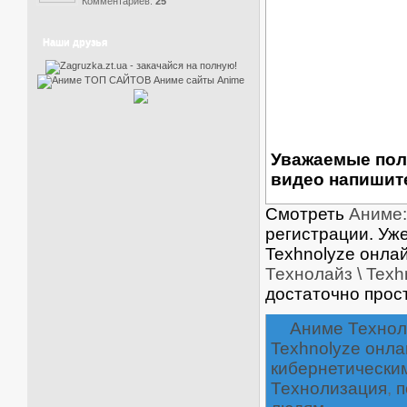
Комментариев:
25
Наши друзья
Уважаемые пол
видео напишите
Смотреть
Аниме:
регистрации. Уже
Texhnolyze онла
Технолайз \ Texh
достаточно прос
Аниме Технол
Texhnolyze онла
кибернетически
Технолизация
,
п