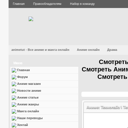
Главная
Правообладателям
Набор в команду
animetut - Все аниме и манга онлайн
Аниме онлайн
Драма
Смотреть
Меню
Смотреть Аним
Главная
Смотреть
Форум
Аниме магазин
Новости аниме
Аниме статьи
Аниме жанры
Аниме: Технолайз \ T
Манга онлайн
Наши переводы
Хентай