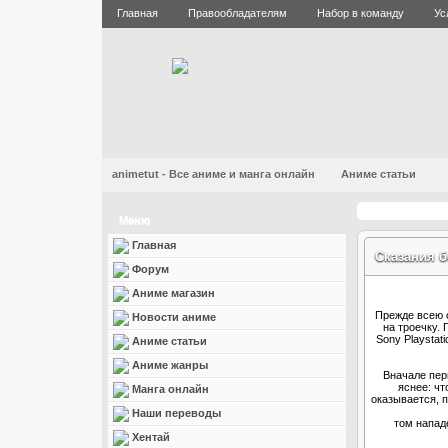
Главная
Правообладателям
Набор в команду
Ус
animetut - Все аниме и манга онлайн
Аниме статьи
Меню
Главная
Сказания б
Форум
Аниме магазин
Прежде всею с
Новости аниме
на троечку.
Sony Playstat
Аниме статьи
Аниме жанры
Вначале перв
яснее: чт
Манга онлайн
оказывается, п
Наши переводы
том напад
Хентай