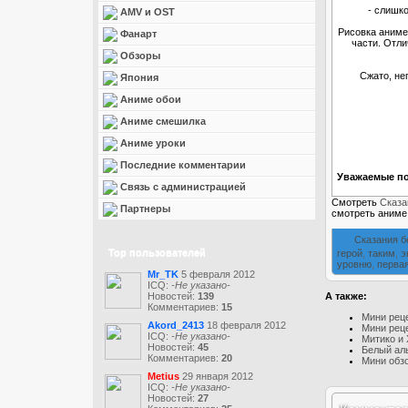
- слишко
AMV и OST
Рисовка аниме
Фанарт
части. Отли
Обзоры
Сжато, не
Япония
Аниме обои
Аниме смешилка
Аниме уроки
Последние комментарии
Уважаемые по
Связь с администрацией
Смотреть
Сказа
Партнеры
смотреть аним
Сказания б
Top пользователей
герой
,
таким
,
э
уровню
,
перва
Mr_TK
5 февраля 2012
ICQ:
-Не указано-
А также:
Новостей:
139
Комментариев:
15
Мини рец
Akord_2413
18 февраля 2012
Мини реце
ICQ:
-Не указано-
Митико и 
Новостей:
45
Белый ал
Комментариев:
20
Мини обзо
Metius
29 января 2012
ICQ:
-Не указано-
Новостей:
27