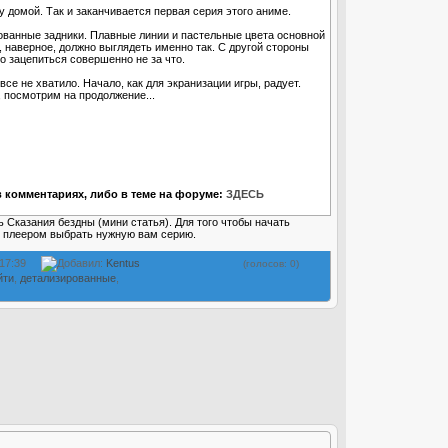
у домой. Так и заканчивается первая серия этого аниме.
рованные задники. Плавные линии и пастельные цвета основной
, наверное, должно выглядеть именно так. С другой стороны
о зацепиться совершенно не за что.
се не хватило. Начало, как для экранизации игры, радует.
, посмотрим на продолжение...
 комментариях, либо в теме на форуме:
ЗДЕСЬ
ь Сказания бездны (мини статья). Для того чтобы начать
о плеером выбрать нужную вам серию.
 17:39
Добавил:
Kentus
(голосов: 0)
йти
,
детализированные
,