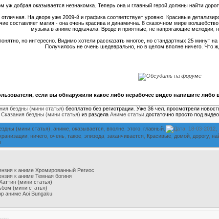
м уж добрая оказывается незнакомка. Теперь она и главный герой должны найти дорог
 отличная. На дворе уже 2009-й и графика соответствует уровню. Красивые детализи
чие составляет магия - она очень красива и динамична. 8 сказочном мире волшебство
музыка в аниме подкачала. Вроде и приятные, не напрягающие мелодии, н
понятно, но интересно. Видимо хотели рассказать многое, но стандартных 25 минут на в
Получилось не очень шедеврально, но в целом вполне ничего. Что ж
льзователи, если вы обнаружили какое либо нерабочее видео напишите либо в
ния бездны (мини статья)
бесплатно без регистрации. Уже 36 чел. просмотрели новост
е
Сказания бездны (мини статья)
из раздела
Аниме статьи
достаточно просто под виде
ездны (мини статья)
,
аниме
,
оказывается
,
вполне
,
этого
,
главный
,
Дата: 18-03-2012,
кранизации
,
ничего
,
очень
,
такое
,
эпизода
,
заканчивается
,
Красивые
,
домой
,
дорогу
,
на
я
ензия к аниме Хромированный Региос
нзия к аниме Темная богиня
Хаттин (мини статья)
ьбом (мини статья)
р аниме Aoi Bungaku