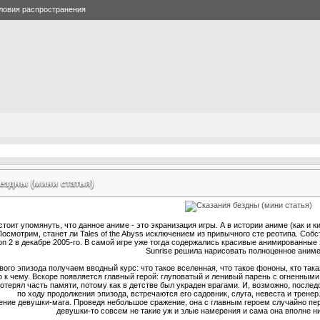
ловия распространения
ездны (мини статья)
тоит упомянуть, что данное аниме - это экранизация игры. А в истории аниме (как и к
 Посмотрим, станет ли Tales of the Abyss исключением из привычного сте реотипа. Со
ion 2 в декабре 2005-го. В самой игре уже тогда содержались красивые анимированные 
Sunrise решила нарисовать полноценное аниме 
ого эпизода получаем вводный курс: что такое вселенная, что такое фононы, кто така
о к чему. Вскоре появляется главный герой: глуповатый и ленивый парень с огненным
отерял часть памяти, потому как в детстве был украден врагами. И, возможно, послед
по ходу продолжения эпизода, встречаются его садовник, слуга, невеста и тренер
ение девушки-мага. Проведя небольшое сражение, она с главным героем случайно пер
девушки-то совсем не такие уж и злые намерения и сама она вполне ни