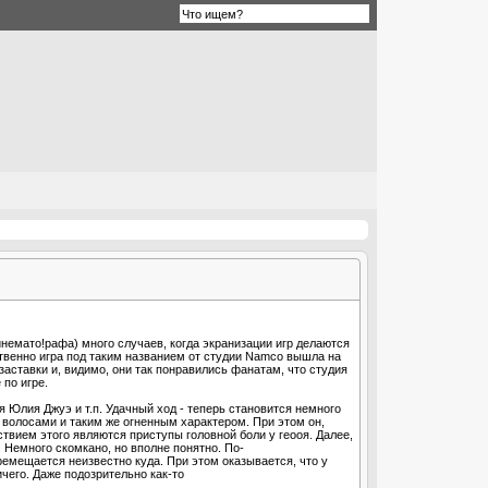
инемато!рафа) много случаев, когда экранизации игр делаются
бственно игра под таким названием от студии Namco вышла на
заставки и, видимо, они так понравились фанатам, что студия
по игре.
я Юлия Джуэ и т.п. Удачный ход - теперь становится немного
и волосами и таким же огненным характером. При этом он,
ствием этого являются приступы головной боли у геооя. Далее,
. Немного скомкано, но вполне понятно. По-
емещается неизвестно куда. При этом оказывается, что у
чего. Даже подозрительно как-то