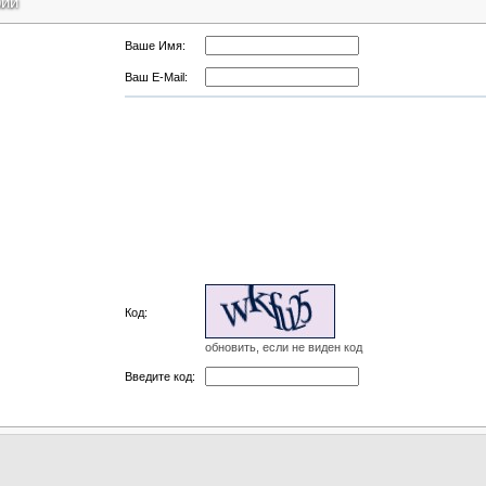
рии
Ваше Имя:
Ваш E-Mail:
Код:
обновить, если не виден код
Введите код: