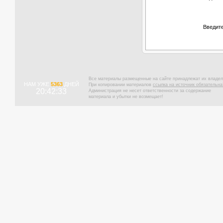
Введите
Все материалы размещенные на сайте принадлежат их владел
НАМ УЖЕ
5363
ДНЕЙ
При копировании материалов
ссылка на источник обязательна
20:42:34
Администрация не несет ответственности за содержание
материала и убытки не возмещает!