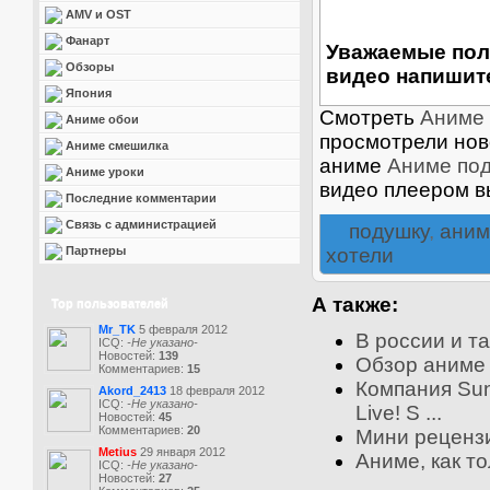
AMV и OST
Фанарт
Уважаемые пол
Обзоры
видео напишите
Япония
Смотреть
Аниме
Аниме обои
просмотрели нов
Аниме смешилка
аниме
Аниме по
Аниме уроки
видео плеером в
Последние комментарии
Связь с администрацией
подушку
,
аним
Партнеры
хотели
А также:
Top пользователей
Mr_TK
5 февраля 2012
В россии и та
ICQ:
-Не указано-
Новостей:
139
Обзор аниме
Комментариев:
15
Компания Sun
Akord_2413
18 февраля 2012
ICQ:
-Не указано-
Live! S ...
Новостей:
45
Комментариев:
20
Мини реценз
Metius
29 января 2012
Аниме, как то
ICQ:
-Не указано-
Новостей:
27