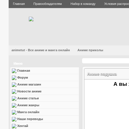
Главная
Правообладателям
Набор в команду
Условия распро
animetut - Все аниме и манга онлайн
Аниме приколы
Меню
Главная
Аниме подушка
Форум
А вы 
Аниме магазин
Новости аниме
Аниме статьи
Аниме жанры
Манга онлайн
Наши переводы
Хентай