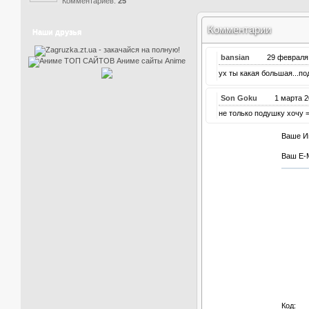
Комментариев:
25
Комментарии
Наши друзья
bansian
29 феврал
ух ты какая большая...п
Son Goku
1 марта
не только подушку хочу =
Ваше И
Ваш E-M
Код: