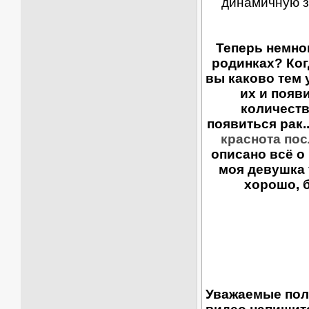
динамичную з
Теперь немно
родинках? Ког
вы каково тем 
их и появ
количеств
появиться рак.
краснота по
описано всё о 
моя девушка 
хорошо, б
Уважаемые пол