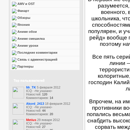
AMV и OST
разумеется,
Фанарт
военного, 
школьника, чт
Обзоры
способностям
Япония
популярен, и у
Аниме обои
рейд» вообще п
Аниме смешилка
поэтому на
Аниме уроки
Последние комментарии
Все пять сер
Связь с администрацией
линии —
Партнеры
террористи
колоритные,
Top пользователей
господин Калий
Mr_TK
5 февраля 2012
л
ICQ:
-Не указано-
Новостей:
120
Комментариев:
14
Впрочем, на им
Akord_2413
18 февраля 2012
противники во
ICQ:
-Не указано-
Новостей:
44
попались весьма
Комментариев:
20
снабдить высок
Metius
29 января 2012
ICQ:
-Не указано-
сорвать меж
Новостей:
27