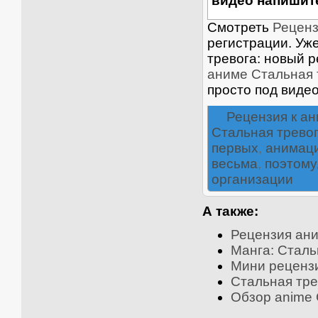
видео напишите
Смотреть
Реценз
регистрации. Уж
тревога: новый р
аниме Стальная 
просто под виде
Рецензия к а
Стальная тревог
первых
,
анимац
весьма
,
поэтому
организации
А также:
Рецензия ан
Манга: Стальн
Мини рецензии
Стальная трев
Обзор anime 