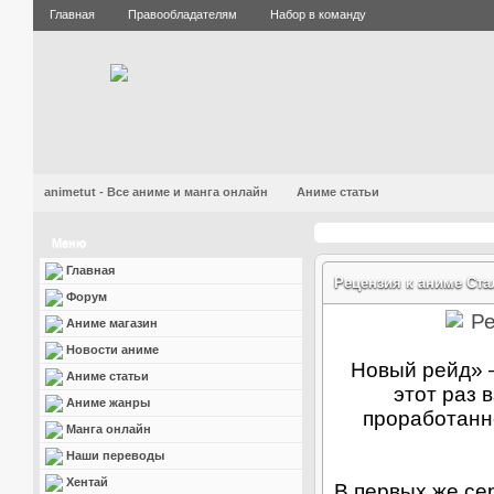
Главная
Правообладателям
Набор в команду
animetut - Все аниме и манга онлайн
Аниме статьи
Меню
Главная
Рецензия к аниме Ста
Форум
Аниме магазин
Новости аниме
Новый рейд» —
Аниме статьи
этот раз 
Аниме жанры
проработанно
Манга онлайн
Наши переводы
Хентай
В первых же се