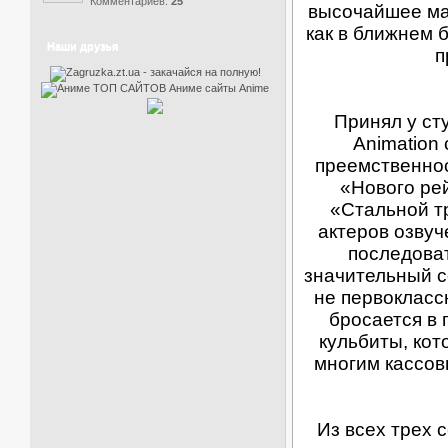
Комментариев:
25
высочайшее ма
как в ближнем 
Наши друзья
п
Принял у ст
Animation
преемственнос
«Нового ре
«Стальной т
актеров озвуч
последоват
значительный с
не первокласс
бросается в 
кульбиты, кот
многим кассов
Из всех трех 