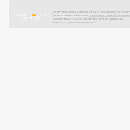
Все материалы размещенные на сайте принадлежат их владел
НАМ УЖЕ
5362
ДНЕЙ
При копировании материалов
ссылка на источник обязательна
22:47:24
Администрация не несет ответственности за содержание
материала и убытки не возмещает!